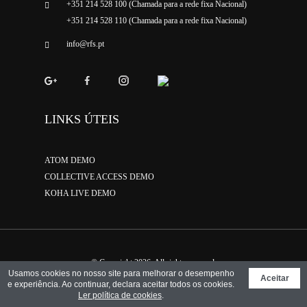
+351 214 528 100 (Chamada para a rede fixa Nacional)
+351 214 528 110 (Chamada para a rede fixa Nacional)
info@rfs.pt
LINKS ÚTEIS
ATOM DEMO
COLLECTIVE ACCESS DEMO
KOHA LIVE DEMO
© Copyright 2026. All rights reserved.
Usamos cookies no nosso site para melhorar o desempenho
Design Binário - Web Innovation
Aceitar
e experiência. Ao continuar, declara aceitar todos os cookies.
Ler política de cookies
.